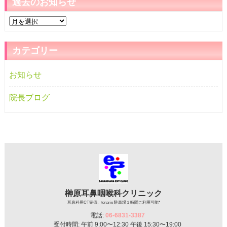
過去のお知らせ
過
去
の
カテゴリー
お
知
お知らせ
ら
せ
院長ブログ
榊原耳鼻咽喉科クリニック
耳鼻科用CT完備、tonarie 駐車場１時間ご利用可能*
電話:
06-6831-3387
受付時間: 午前 9:00〜12:30 午後 15:30〜19:00