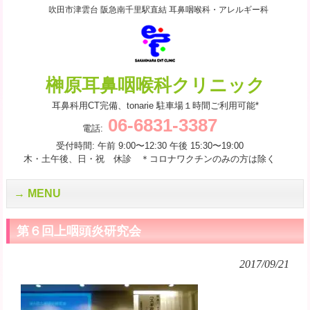
吹田市津雲台 阪急南千里駅直結 耳鼻咽喉科・アレルギー科
榊原耳鼻咽喉科クリニック
耳鼻科用CT完備、tonarie 駐車場１時間ご利用可能*
06-6831-3387
電話:
受付時間: 午前 9:00〜12:30 午後 15:30〜19:00
木・土午後、日・祝 休診 ＊コロナワクチンのみの方は除く
MENU
第６回上咽頭炎研究会
2017/09/21