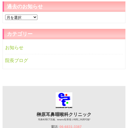
過去のお知らせ
過
去
の
カテゴリー
お
知
お知らせ
ら
せ
院長ブログ
榊原耳鼻咽喉科クリニック
耳鼻科用CT完備、tonarie 駐車場１時間ご利用可能*
電話:
06-6831-3387