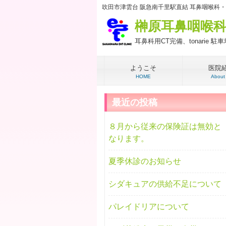
吹田市津雲台 阪急南千里駅直結 耳鼻咽喉科
榊原耳鼻咽喉
耳鼻科用CT完備、tonarie 
ようこそ
医院
HOME
About
最近の投稿
８月から従来の保険証は無効と
なります。
夏季休診のお知らせ
シダキュアの供給不足について
パレイドリアについて