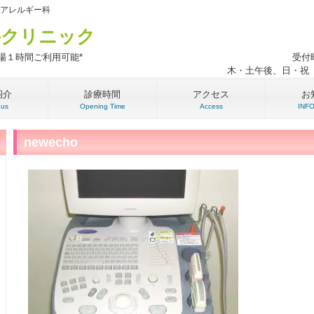
・アレルギー科
科クリニック
駐車場１時間ご利用可能*
受付時
木・土午後、日・祝
紹介
診療時間
アクセス
お
 us
Opening Time
Access
INF
newecho