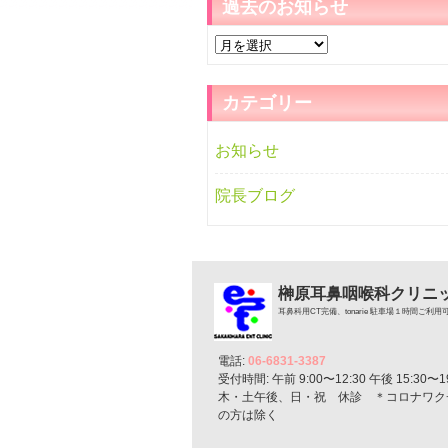
過去のお知らせ
過
去
の
カテゴリー
お
知
お知らせ
ら
せ
院長ブログ
榊原耳鼻咽喉科クリニ
耳鼻科用CT完備、tonarie 駐車場１時間ご利用
電話:
06-6831-3387
受付時間: 午前 9:00〜12:30 午後 15:30〜19
木・土午後、日・祝 休診 ＊コロナワク
の方は除く