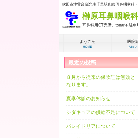
吹田市津雲台 阪急南千里駅直結 耳鼻咽喉科
榊原耳鼻咽喉
耳鼻科用CT完備、tonarie 
ようこそ
医院
HOME
About
最近の投稿
８月から従来の保険証は無効と
なります。
夏季休診のお知らせ
シダキュアの供給不足について
パレイドリアについて