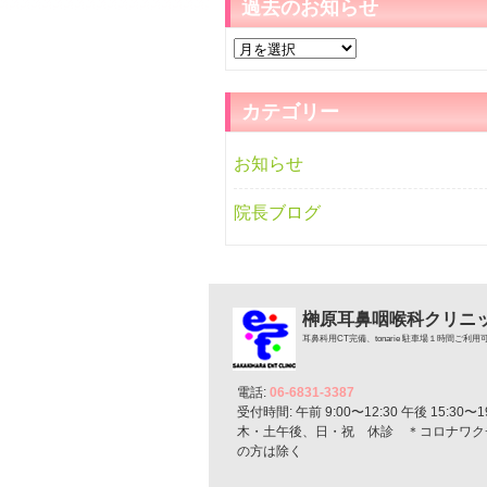
過去のお知らせ
過
去
の
カテゴリー
お
知
お知らせ
ら
せ
院長ブログ
榊原耳鼻咽喉科クリニ
耳鼻科用CT完備、tonarie 駐車場１時間ご利用
電話:
06-6831-3387
受付時間: 午前 9:00〜12:30 午後 15:30〜19
木・土午後、日・祝 休診 ＊コロナワク
の方は除く