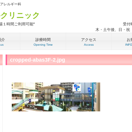
・アレルギー科
科クリニック
駐車場１時間ご利用可能*
受付時
木・土午後、日・祝
紹介
診療時間
アクセス
お
 us
Opening Time
Access
INF
cropped-abas3F-2.jpg