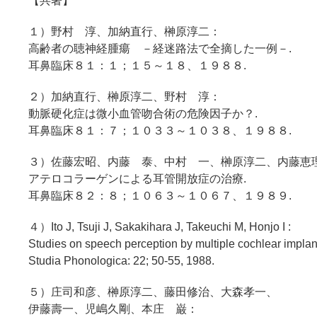
【共著】
１）野村 淳、加納直行、榊原淳二：
高齢者の聴神経腫瘍 －経迷路法で全摘した一例－.
耳鼻臨床８１：１；１５～１８、１９８８.
２）加納直行、榊原淳二、野村 淳：
動脈硬化症は微小血管吻合術の危険因子か？.
耳鼻臨床８１：７；１０３３～１０３８、１９８８.
３）佐藤宏昭、内藤 泰、中村 一、榊原淳二、内藤恵
アテロコラーゲンによる耳管開放症の治療.
耳鼻臨床８２：８；１０６３～１０６７、１９８９.
４）Ito J, Tsuji J, Sakakihara J, Takeuchi M, Honjo I :
Studies on speech perception by multiple cochlear implan
Studia Phonologica: 22; 50-55, 1988.
５）庄司和彦、榊原淳二、藤田修治、大森孝一、
伊藤壽一、児嶋久剛、本庄 巌：