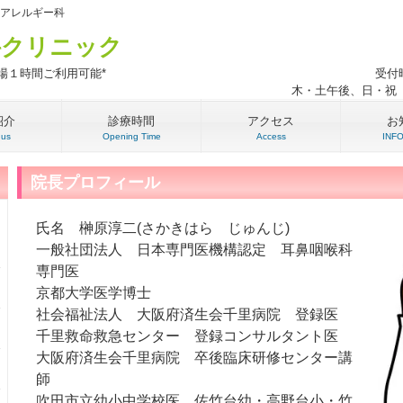
・アレルギー科
科クリニック
駐車場１時間ご利用可能*
受付時
木・土午後、日・祝
紹介
診療時間
アクセス
お
 us
Opening Time
Access
INF
院長プロフィール
氏名 榊原淳二(さかきはら じゅんじ)
一般社団法人 日本専門医機構認定 耳鼻咽喉科
専門医
京都大学医学博士
社会福祉法人 大阪府済生会千里病院 登録医
千里救命救急センター 登録コンサルタント医
大阪府済生会千里病院 卒後臨床研修センター講
師
吹田市立幼小中学校医 佐竹台幼・高野台小・竹