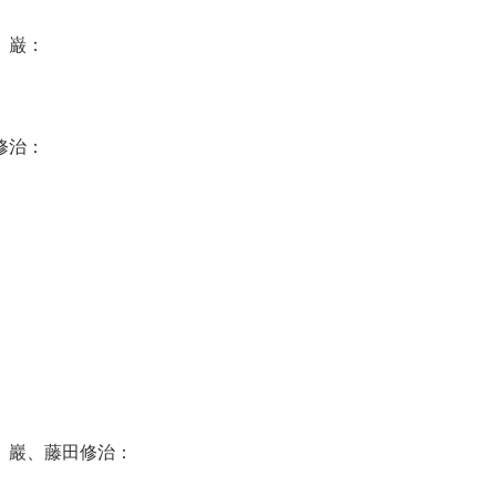
 巌：
修治：
 巖、藤田修治：