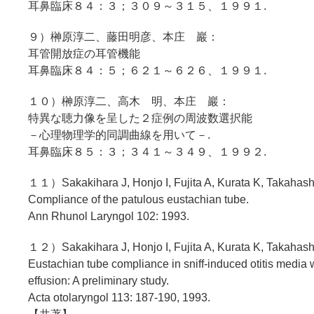
耳鼻臨床８４：３；３０９～３１５、１９９１.
９）榊原淳二、藤田明彦、本庄 巖：
耳管開放症の耳管機能
耳鼻臨床８４：５；６２１～６２６、１９９１.
１０）榊原淳二、高木 明、本庄 巖：
特異な聴力像を呈した２症例の周波数選択能
－心理物理学的同調曲線を用いて－.
耳鼻臨床８５：３；３４１～３４９、１９９２.
１１）Sakakihara J, Honjo I, Fujita A, Kurata K, Takahash
Compliance of the patulous eustachian tube.
Ann Rhunol Laryngol 102: 1993.
１２）Sakakihara J, Honjo I, Fujita A, Kurata K, Takahash
Eustachian tube compliance in sniff-induced otitis media 
effusion: A preliminary study.
Acta otolaryngol 113: 187-190, 1993.