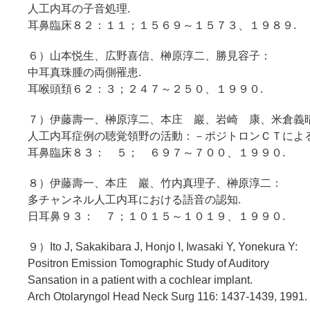
人工内耳の子音処理.
耳鼻臨床８２：１１；１５６９～１５７３、１９８９.
６）山本悦生、広野喜信、榊原淳二、勝見容子：
中耳真珠腫の両側罹患.
耳喉頭頚６２：３；２４７～２５０、１９９０.
７）伊藤壽一、榊原淳二、本庄 巖、岩崎 康、米倉義
人工内耳症例の聴覚領野の活動：－ポジトロンＣＴによる
耳鼻臨床８３： ５； ６９７～７００、１９９０.
８）伊藤壽一、本庄 巖、竹内真理子、榊原淳二：
多チャンネル人工内耳における語音の認知.
日耳鼻９３： ７；１０１５～１０１９、１９９０.
９）Ito J, Sakakibara J, Honjo I, Iwasaki Y, Yonekura Y:
Positron Emission Tomographic Study of Auditory
Sansation in a patient with a cochlear implant.
Arch Otolaryngol Head Neck Surg 116: 1437-1439, 1991.