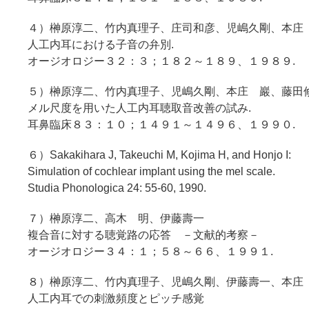
４）榊原淳二、竹内真理子、庄司和彦、児嶋久剛、本庄
人工内耳における子音の弁別.
オージオロジー３２：３；１８２～１８９、１９８９.
５）榊原淳二、竹内真理子、児嶋久剛、本庄 巖、藤田
メル尺度を用いた人工内耳聴取音改善の試み.
耳鼻臨床８３：１０；１４９１～１４９６、１９９０.
６）Sakakihara J, Takeuchi M, Kojima H, and Honjo I:
Simulation of cochlear implant using the mel scale.
Studia Phonologica 24: 55-60, 1990.
７）榊原淳二、高木 明、伊藤壽一
複合音に対する聴覚路の応答 －文献的考察－
オージオロジー３４：１；５８～６６、１９９１.
８）榊原淳二、竹内真理子、児嶋久剛、伊藤壽一、本庄
人工内耳での刺激頻度とピッチ感覚