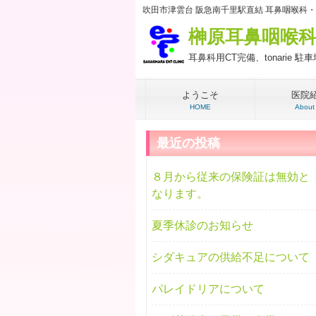
吹田市津雲台 阪急南千里駅直結 耳鼻咽喉科
榊原耳鼻咽喉
耳鼻科用CT完備、tonarie 
ようこそ
医院
HOME
About
最近の投稿
８月から従来の保険証は無効と
なります。
夏季休診のお知らせ
シダキュアの供給不足について
パレイドリアについて