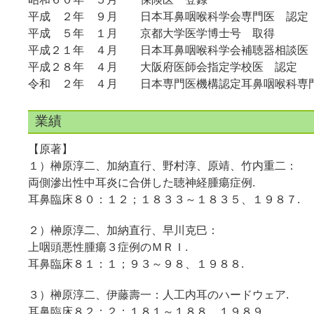
平成 ２年 ９月 日本耳鼻咽喉科学会専門医 認定
平成 ５年 １月 京都大学医学博士号 取得
平成２１年 ４月 日本耳鼻咽喉科学会補聴器相談医
平成２８年 ４月 大阪府医師会指定学校医 認定
令和 ２年 ４月 日本専門医機構認定耳鼻咽喉科専
業績
【原著】
１）榊原淳二、加納直行、野村淳、原靖、竹内重二：
両側滲出性中耳炎に合併した聴神経腫瘍症例.
耳鼻臨床８０：１２；１８３３～１８３５、１９８７.
２）榊原淳二、加納直行、早川克巳：
上咽頭悪性腫瘍３症例のＭＲＩ.
耳鼻臨床８１：１；９３～９８、１９８８.
３）榊原淳二、伊藤壽一：人工内耳のハードウェア.
耳鼻臨床８２：２；１８１～１８８、１９８９.