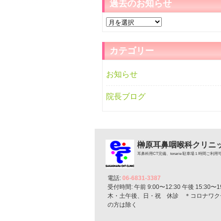
過去のお知らせ
過
去
の
カテゴリー
お
知
お知らせ
ら
せ
院長ブログ
榊原耳鼻咽喉科クリニ
耳鼻科用CT完備、tonarie 駐車場１時間ご利用
電話:
06-6831-3387
受付時間: 午前 9:00〜12:30 午後 15:30〜19
木・土午後、日・祝 休診 ＊コロナワク
の方は除く