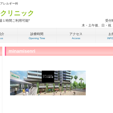
・アレルギー科
科クリニック
駐車場１時間ご利用可能*
受付時
木・土午後、日・祝
紹介
診療時間
アクセス
お
 us
Opening Time
Access
INF
minamisenri