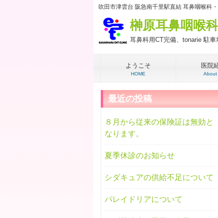
吹田市津雲台 阪急南千里駅直結 耳鼻咽喉科
榊原耳鼻咽喉
耳鼻科用CT完備、tonarie 
ようこそ
医院
HOME
About
最近の投稿
８月から従来の保険証は無効と
なります。
夏季休診のお知らせ
シダキュアの供給不足について
パレイドリアについて